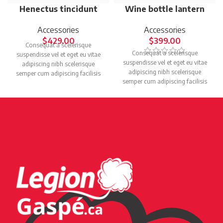
Henectus tincidunt
Wine bottle lantern
Accessories
Accessories
$
429.00
$
399.00
Consequat a scelerisque
Consequat a scelerisque
suspendisse vel et eget eu vitae
suspendisse vel et eget eu vitae
adipiscing nibh scelerisque
adipiscing nibh scelerisque
semper cum adipiscing facilisis
semper cum adipiscing facilisis
adipiscing est accumsan lorem
adipiscing est accumsan lorem
vestibulum. Aliquet mus a aptent
vestibulum. Aliquet mus a aptent
ullam corper metus accumsan.
ullam corper metus accumsan.
Habitasse a purus nec ipsum a
Habitasse a purus nec ipsum a
urna ac ullamcorper varius metus
urna ac ullamcorper varius metus
blandit posuere.
blandit posuere.