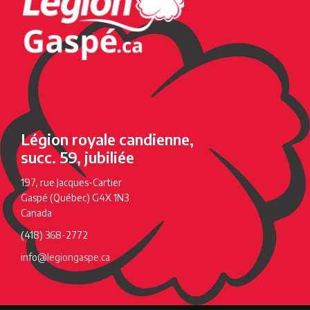
Légion royale candienne,
succ. 59, jubiliée
197, rue Jacques-Cartier
Gaspé (Québec) G4X 1N3
Canada
(418) 368-2772
info@legiongaspe.ca